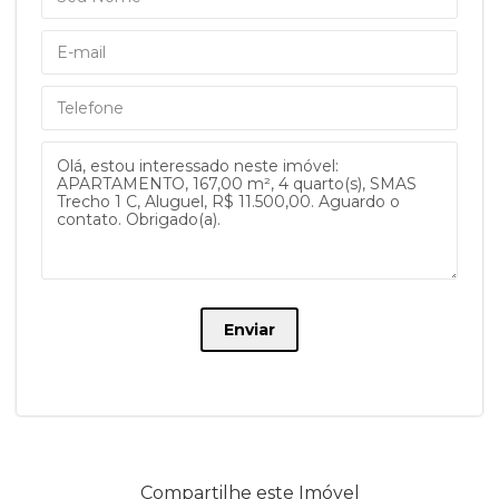
líquido e só vale para os pagamentos realizados até o
vencimento. Ao valor do aluguel líquido é acrescido 10%,
correspondente à perda do desconto pontualidade, quando
o pagamento ocorre após o vencimento.
Os valores de taxas condominiais, podem sofrer alteração e
deverão ser confirmados pelo candidato à locação junto à
administração do condomínio.
Visitas :
ROBERTO GOMES
Consultor imobiliário
Desde 1997 fazendo bons negócio
Avaliação para venda e locação
Enviar
Compartilhe este Imóvel