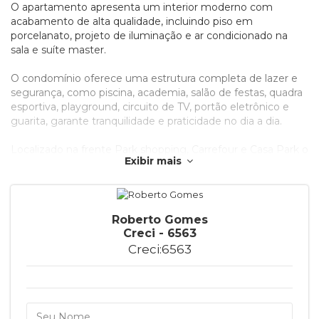
O apartamento apresenta um interior moderno com
acabamento de alta qualidade, incluindo piso em
porcelanato, projeto de iluminação e ar condicionado na
sala e suíte master.
O condomínio oferece uma estrutura completa de lazer e
segurança, como piscina, academia, salão de festas, quadra
esportiva, playground, circuito de TV, portão eletrônico e
guarita, garante tranquilidade e praticidade no dia a dia.
Localizado na frente Park shopping, Carrefour e Casa Park o
Exibir mais
Living Park Sul proporciona facilidade de deslocamento e
uma vida prática. A combinação de ambientes bem
planejados, área de lazer completa e a valorização da região
fazem deste apartamento uma oportunidade única para
Roberto Gomes
quem busca qualidade de vida.
Creci - 6563
Creci:6563
Entre em contato agora mesmo e agende sua visita para
conhecer esse excelente imóvel. Seu novo lar no PARK
SUL espera por você.
O preço anunciado corresponde ao valor do aluguel mensal